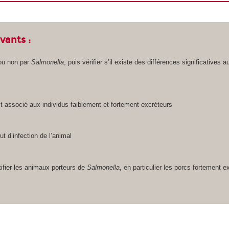
ivants :
 ou non par
Salmonella
, puis vérifier s’il existe des différences significative
est associé aux individus faiblement et fortement excréteurs
ut d’infection de l’animal
ntifier les animaux porteurs de
Salmonella
, en particulier les porcs fortement e