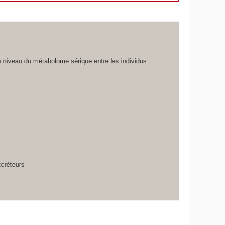
s au niveau du métabolome sérique entre les individus
xcréteurs