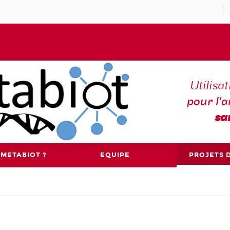
Utilisa
pour l'
sa
 METABIOT ?
EQUIPE
PROJETS 