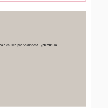
tinale causée par
Salmonella
Typhimurium