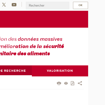
tion des
données massives
amélior
ation de la séc
urité
nitaire des aliments
DE RECHERCHE
VALORISATION