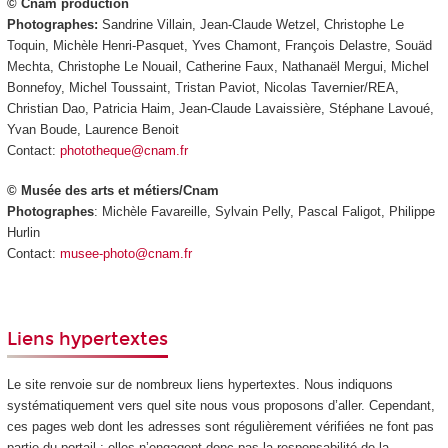
© Cnam production
Photographes:
Sandrine Villain, Jean-Claude Wetzel, Christophe Le
Toquin, Michèle Henri-Pasquet, Yves Chamont, François Delastre, Souäd
Mechta, Christophe Le Nouail, Catherine Faux, Nathanaël Mergui, Michel
Bonnefoy, Michel Toussaint, Tristan Paviot, Nicolas Tavernier/REA,
Christian Dao, Patricia Haim, Jean-Claude Lavaissière, Stéphane Lavoué,
Yvan Boude, Laurence Benoit
Contact:
phototheque@cnam.fr
© Musée des arts et métiers/Cnam
Photographes
: Michèle Favareille, Sylvain Pelly, Pascal Faligot, Philippe
Hurlin
Contact:
musee-photo@cnam.fr
Liens hypertextes
Le site renvoie sur de nombreux liens hypertextes. Nous indiquons
systématiquement vers quel site nous vous proposons d’aller. Cependant,
ces pages web dont les adresses sont régulièrement vérifiées ne font pas
partie du portail : elles n’engagent donc pas la responsabilité de la