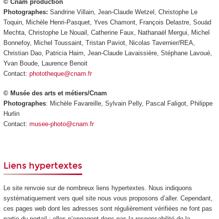
© Cnam production
Photographes:
Sandrine Villain, Jean-Claude Wetzel, Christophe Le
Toquin, Michèle Henri-Pasquet, Yves Chamont, François Delastre, Souäd
Mechta, Christophe Le Nouail, Catherine Faux, Nathanaël Mergui, Michel
Bonnefoy, Michel Toussaint, Tristan Paviot, Nicolas Tavernier/REA,
Christian Dao, Patricia Haim, Jean-Claude Lavaissière, Stéphane Lavoué,
Yvan Boude, Laurence Benoit
Contact:
phototheque@cnam.fr
© Musée des arts et métiers/Cnam
Photographes
: Michèle Favareille, Sylvain Pelly, Pascal Faligot, Philippe
Hurlin
Contact:
musee-photo@cnam.fr
Liens hypertextes
Le site renvoie sur de nombreux liens hypertextes. Nous indiquons
systématiquement vers quel site nous vous proposons d’aller. Cependant,
ces pages web dont les adresses sont régulièrement vérifiées ne font pas
partie du portail : elles n’engagent donc pas la responsabilité de la